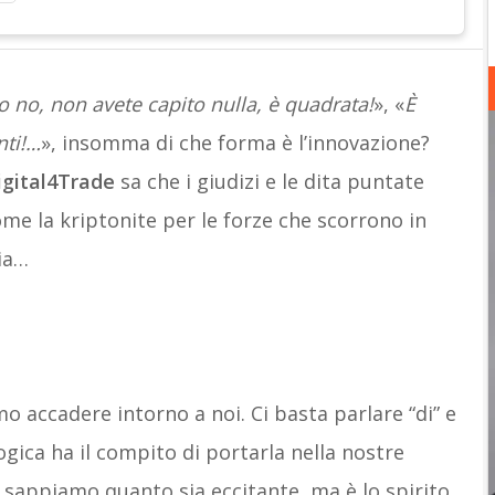
 no, non avete capito nulla, è quadrata!
», «
È
nti!…
», insomma di che forma è l’innovazione?
igital4Trade
sa che i giudizi e le dita puntate
me la kriptonite per le forze che scorrono in
ia…
o accadere intorno a noi. Ci basta parlare “di” e
ogica ha il compito di portarla nella nostre
 sappiamo quanto sia eccitante, ma è lo spirito