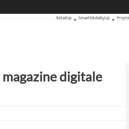
gazine digitale “liquido”
Ultimi articoli
AutomotiveUp
Bankin
RetailUp
SmartMobilityUp
Propt
magazine digitale