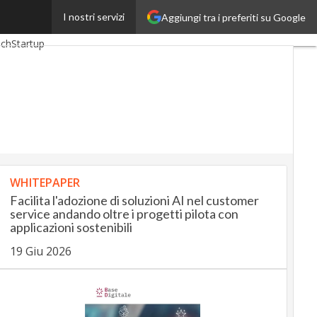
I nostri servizi
Aggiungi tra i preferiti su Google
gUp
InsuranceUp
ech
Startup
WHITEPAPER
Facilita l'adozione di soluzioni AI nel customer
service andando oltre i progetti pilota con
applicazioni sostenibili
19 Giu 2026