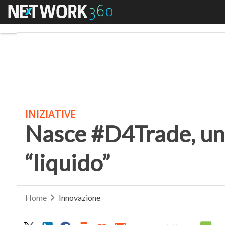
Menu
Nasce #D4Trade, un ma
INIZIATIVE
Nasce #D4Trade, un 
“liquido”
Home
Innovazione