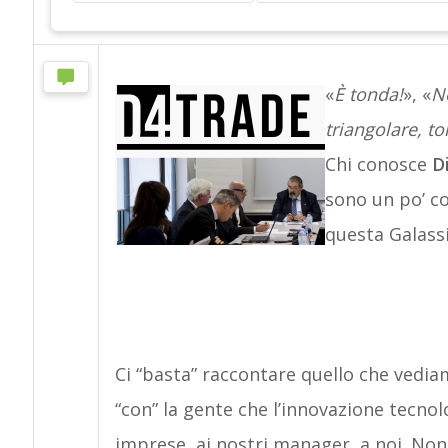
«
È tonda!
», «
No
triangolare, to
Chi conosce
D
sono un po’ co
questa Galass
Ci “basta” raccontare quello che vediam
“con” la gente che l’innovazione tecnol
imprese, ai nostri manager, a noi. Non