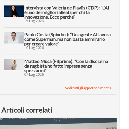
Intervista con Valeria de Flaviis (CDP): “L’AI
è uno dei migliori alleati per chi fa
innovazione. Ecco perché”
15 Lug 2026
Paolo Costa (Spindox): “Un agente AI lavora
come Superman, ma non basta ammirarlo
per creare valore”
10 Lug 2026
Matteo Musa (Fitprime): “Con la disciplina
da rugbista ho fatto impresa senza
spezzarmi”
07 Lug 2026
Vedi tutti gli approfondimenti >
Articoli correlati