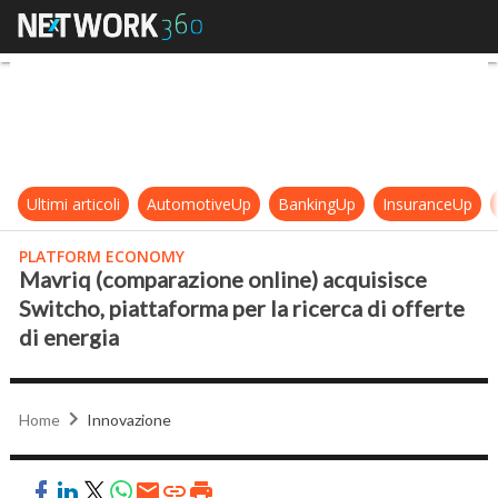
Mavriq (comparazione online) acqui
Ultimi articoli
AutomotiveUp
BankingUp
InsuranceUp
PLATFORM ECONOMY
Mavriq (comparazione online) acquisisce
Switcho, piattaforma per la ricerca di offerte
di energia
Home
Innovazione