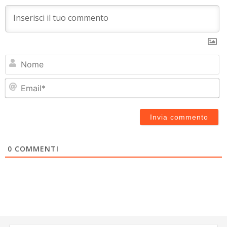
N
Em
0
COMMENTI