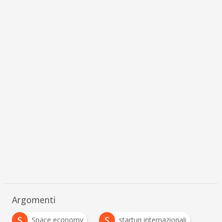
Argomenti
S
S
Space economy
startup internazionali