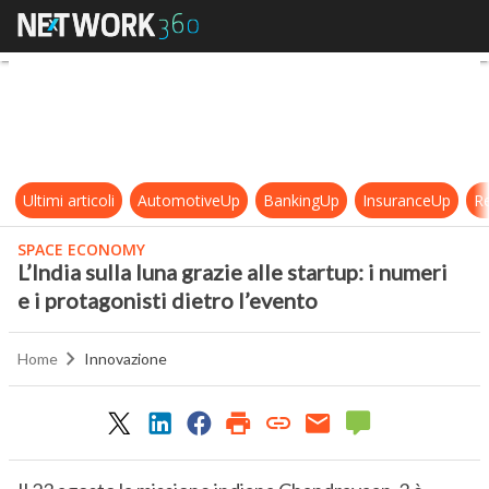
L’India sulla luna grazie alle startu
Ultimi articoli
AutomotiveUp
BankingUp
InsuranceUp
Re
SPACE ECONOMY
L’India sulla luna grazie alle startup: i numeri
e i protagonisti dietro l’evento
Home
Innovazione