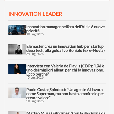
INNOVATION LEADER
Innovation manager nell’era dell’AI: le 6 nuove
priorità
30 Lug 2026
Elemaster crea un innovation hub per startup
deep tech, alla guida Ivo Boniolo (ex e-Novia)
29 Lug 2026
Intervista con Valeria de Flaviis (CDP): “L’AI è
uno dei migliori alleati per chi fa innovazione.
Ecco perché”
15 Lug 2026
Paolo Costa (Spindox): “Un agente AI lavora
come Superman, ma non basta ammirarlo per
creare valore”
10 Lug 2026
Matteo Musa (Fitprime): “Con la disciplina da