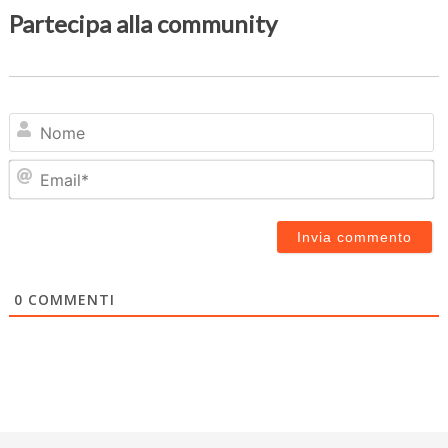
Partecipa alla community
N
Em
0
COMMENTI