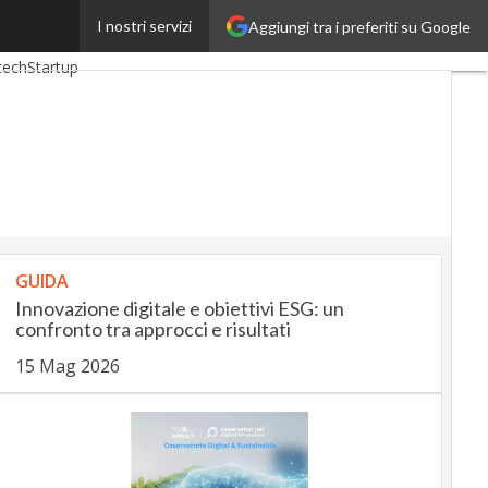
I nostri servizi
Aggiungi tra i preferiti su Google
ngUp
InsuranceUp
tech
Startup
GUIDA
Innovazione digitale e obiettivi ESG: un
confronto tra approcci e risultati
15 Mag 2026