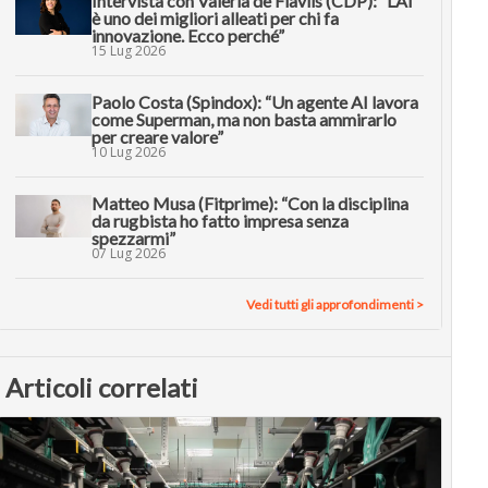
Intervista con Valeria de Flaviis (CDP): “L’AI
è uno dei migliori alleati per chi fa
innovazione. Ecco perché”
15 Lug 2026
Paolo Costa (Spindox): “Un agente AI lavora
come Superman, ma non basta ammirarlo
per creare valore”
10 Lug 2026
Matteo Musa (Fitprime): “Con la disciplina
da rugbista ho fatto impresa senza
spezzarmi”
07 Lug 2026
Vedi tutti gli approfondimenti >
Articoli correlati