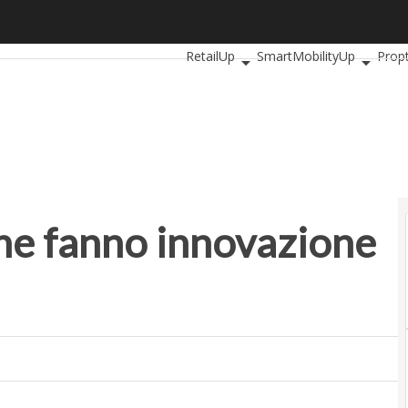
e fanno innovazione sociale
Ultimi articoli
AutomotiveUp
Banki
RetailUp
SmartMobilityUp
Prop
che fanno innovazione