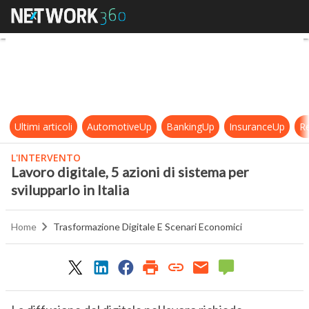
Lavoro digitale, 5 azioni di sistema 
Ultimi articoli
AutomotiveUp
BankingUp
InsuranceUp
Re
L'INTERVENTO
Lavoro digitale, 5 azioni di sistema per
svilupparlo in Italia
Home
Trasformazione Digitale E Scenari Economici