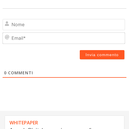
N
Em
0
COMMENTI
WHITEPAPER