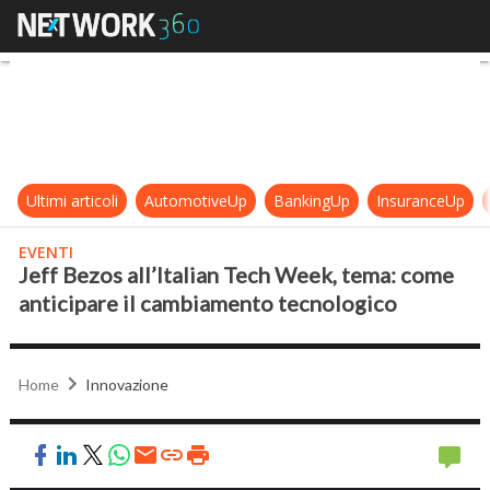
Jeff Bezos all’Italian Tech Week, 
Ultimi articoli
AutomotiveUp
BankingUp
InsuranceUp
EVENTI
Jeff Bezos all’Italian Tech Week, tema: come
anticipare il cambiamento tecnologico
Home
Innovazione