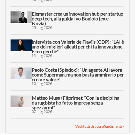
Elemaster crea un innovation hub per startup
deep tech, alla guida Ivo Boniolo (ex e-
Novia)
29 Lug 2026
Intervista con Valeria de Flaviis (CDP): “L’AI è
uno dei migliori alleati per chi fa innovazione.
Ecco perché”
15 Lug 2026
Paolo Costa (Spindox): “Un agente AI lavora
come Superman, ma non basta ammirarlo per
creare valore”
10 Lug 2026
Matteo Musa (Fitprime): “Con la disciplina
da rugbista ho fatto impresa senza
spezzarmi”
07 Lug 2026
Vedi tutti gli approfondimenti >