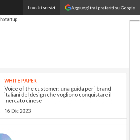
I nostri servizi
Aggiungi tra i preferiti su Google
Up
InsuranceUp
ch
Startup
WHITE PAPER
Voice of the customer: una guida per i brand
italiani del design che vogliono conquistare il
mercato cinese
16 Dic 2023