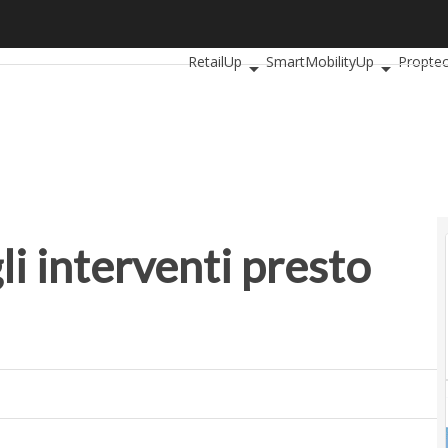
 interventi presto on line
Ultimi articoli
AutomotiveUp
Banking
RetailUp
SmartMobilityUp
Propte
li interventi presto