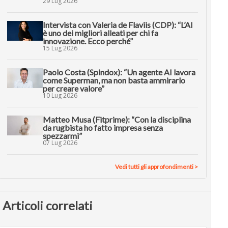
29 Lug 2026
Intervista con Valeria de Flaviis (CDP): “L’AI
è uno dei migliori alleati per chi fa
innovazione. Ecco perché”
15 Lug 2026
Paolo Costa (Spindox): “Un agente AI lavora
come Superman, ma non basta ammirarlo
per creare valore”
10 Lug 2026
Matteo Musa (Fitprime): “Con la disciplina
da rugbista ho fatto impresa senza
spezzarmi”
07 Lug 2026
Vedi tutti gli approfondimenti >
Articoli correlati