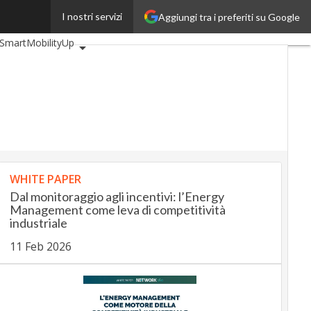
I nostri servizi
Aggiungi tra i preferiti su Google
eUp
BankingUp
SmartMobilityUp
WHITE PAPER
Dal monitoraggio agli incentivi: l’Energy
Management come leva di competitività
industriale
11 Feb 2026