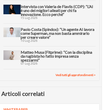
Intervista con Valeria de Flaviis (CDP): “L’AI
è uno dei migliori alleati per chi fa
innovazione. Ecco perché”
15 Lug 2026
Paolo Costa (Spindox): “Un agente AI lavora
come Superman, ma non basta ammirarlo
per creare valore”
10 Lug 2026
Matteo Musa (Fitprime): “Con la disciplina
da rugbista ho fatto impresa senza
spezzarmi”
07 Lug 2026
Vedi tutti gli approfondimenti >
Articoli correlati
WHITEPAPER