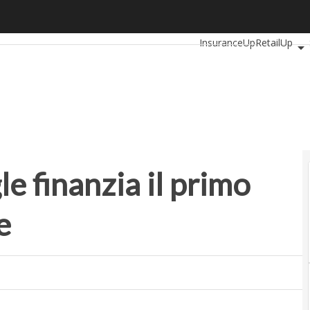
finanzia il primo hamburger artificiale
Ultimi articoli
Automotiv
InsuranceUp
RetailUp
Proptech
Startup
le finanzia il primo
e