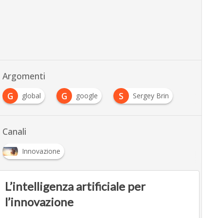
Argomenti
G
G
S
global
google
Sergey Brin
Canali
Innovazione
L’intelligenza artificiale per
l’innovazione