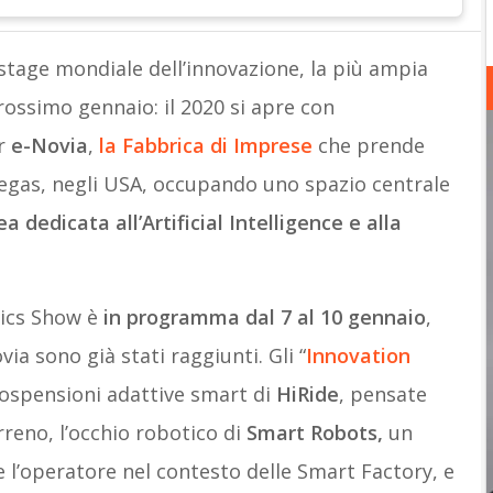
stage mondiale dell’innovazione, la più ampia
rossimo gennaio: il 2020 si apre con
er
e-Novia
,
la Fabbrica di Imprese
che prende
egas, negli USA, occupando uno spazio centrale
a dedicata all’Artificial Intelligence e alla
ics Show è
in programma dal 7 al 10 gennaio
,
via sono già stati raggiunti. Gli “
Innovation
sospensioni adattive smart di
HiRide
, pensate
rreno, l’occhio robotico di
Smart Robots,
un
e l’operatore nel contesto delle Smart Factory, e