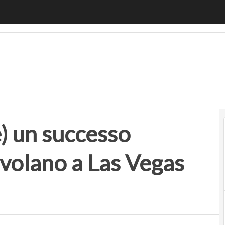
un successo italiano: 10 aziende volano a Las Vegas con e-
e) un successo
 volano a Las Vegas