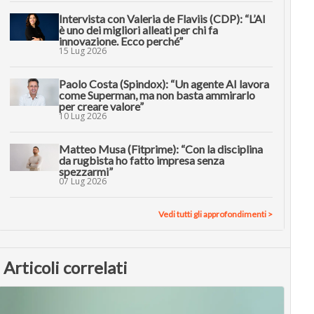
Intervista con Valeria de Flaviis (CDP): “L’AI
è uno dei migliori alleati per chi fa
innovazione. Ecco perché”
15 Lug 2026
Paolo Costa (Spindox): “Un agente AI lavora
come Superman, ma non basta ammirarlo
per creare valore”
10 Lug 2026
Matteo Musa (Fitprime): “Con la disciplina
da rugbista ho fatto impresa senza
spezzarmi”
07 Lug 2026
Vedi tutti gli approfondimenti >
Articoli correlati