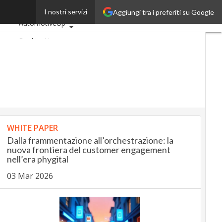
Novia
I nostri servizi
Aggiungi tra i preferiti su Google
Ultimi articoli
AutomotiveUp
BankingUp
InsuranceUp
RetailUp
SmartMobilityUp
Proptech
Startup
WHITE PAPER
Dalla frammentazione all’orchestrazione: la
nuova frontiera del customer engagement
nell’era phygital
03 Mar 2026