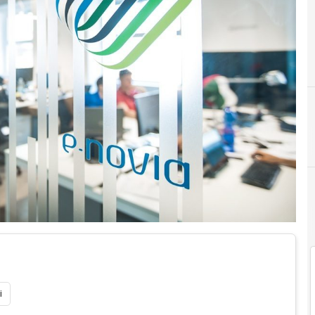
C
Ces
i