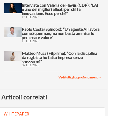
Intervista con Valeria de Flaviis (CDP): “L’AI
è uno dei migliori alleati per chi fa
innovazione. Ecco perché”
15 Lug 2026
Paolo Costa (Spindox): “Un agente AI lavora
come Superman, ma non basta ammirarlo
per creare valore”
10 Lug 2026
Matteo Musa (Fitprime): “Con la disciplina
da rugbista ho fatto impresa senza
spezzarmi”
07 Lug 2026
Vedi tutti gli approfondimenti >
Articoli correlati
WHITEPAPER