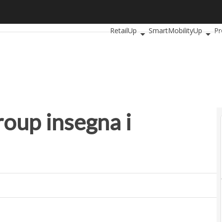
p insegna i mestieri del web
Ultimi articoli
AutomotiveUp
Ban
RetailUp
SmartMobilityUp
Pr
oup insegna i