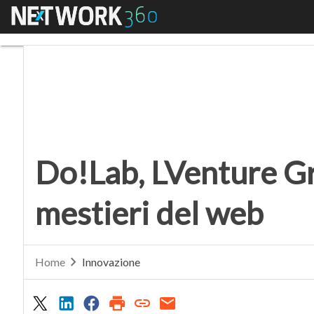
Menu
Do!Lab, LVenture Grou
Do!Lab, LVenture Gr
mestieri del web
Home
Innovazione