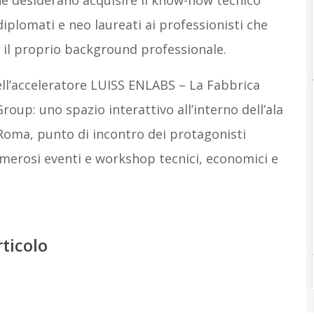
 che desiderano acquisire il know-how tecnico
diplomati e neo laureati ai professionisti che
e il proprio background professionale.
ell’acceleratore LUISS ENLABS – La Fabbrica
oup: uno spazio interattivo all’interno dell’ala
Roma, punto di incontro dei protagonisti
umerosi eventi e workshop tecnici, economici e
rticolo