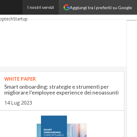
I nostri servizi
Aggiungi tra i preferiti su Google
kingUp
InsuranceUp
optech
Startup
WHITE PAPER
Smart onboarding: strategie e strumenti per
migliorare l’employee experience dei neoassunti
14 Lug 2023