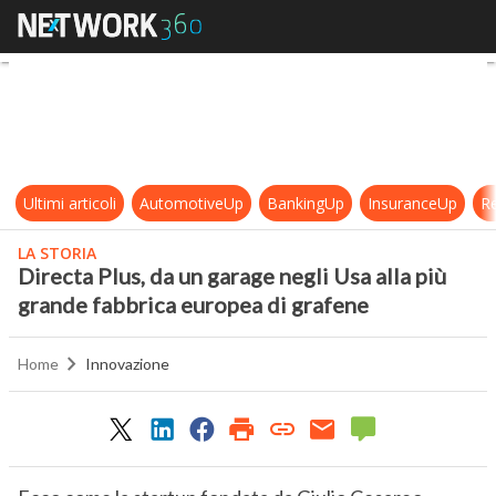
Directa Plus, da un garage negli Us
Ultimi articoli
AutomotiveUp
BankingUp
InsuranceUp
Re
LA STORIA
Directa Plus, da un garage negli Usa alla più
grande fabbrica europea di grafene
Home
Innovazione