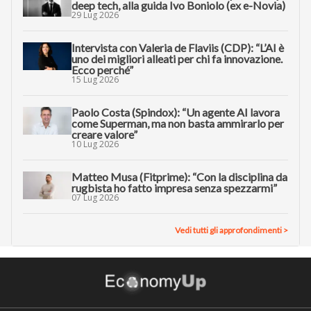
deep tech, alla guida Ivo Boniolo (ex e-Novia)
29 Lug 2026
Intervista con Valeria de Flaviis (CDP): “L’AI è
uno dei migliori alleati per chi fa innovazione.
Ecco perché”
15 Lug 2026
Paolo Costa (Spindox): “Un agente AI lavora
come Superman, ma non basta ammirarlo per
creare valore”
10 Lug 2026
Matteo Musa (Fitprime): “Con la disciplina da
rugbista ho fatto impresa senza spezzarmi”
07 Lug 2026
Vedi tutti gli approfondimenti >