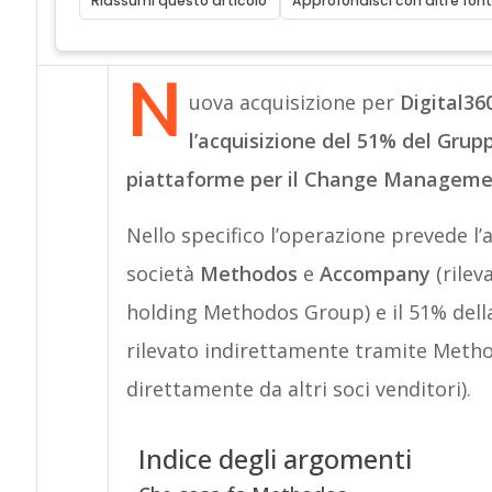
Riassumi questo articolo
Approfondisci con altre font
N
uova acquisizione per
Digital36
l’acquisizione del 51% del Gru
piattaforme per il Change Manageme
Nello specifico l’operazione prevede l’
società
Methodos
e
Accompany
(rilev
holding Methodos Group) e il 51% dell
rilevato indirettamente tramite Metho
direttamente da altri soci venditori).
Indice degli argomenti