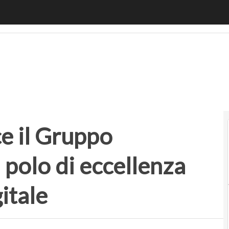
il Gruppo Methodos: nasce un polo di eccellenza per l’advis
ce il Gruppo
polo di eccellenza
gitale