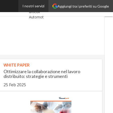
ory sul digitale
I nostri servizi
Aggiungi tra i preferiti su Google
Ultimi
articoli
AutomotiveUp
BankingUp
InsuranceUp
RetailUp
WHITE PAPER
SmartMobilityUp
Ottimizzare la collaborazione nel lavoro
distribuito: strategie e strumenti
Proptech
25 Feb 2025
Startup