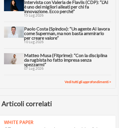
Intervista con Valeria de Flaviis (CDP): “L’AI
è uno dei migliori alleati per chi fa
innovazione. Ecco perché”
15 Lug 2026
Paolo Costa (Spindox): “Un agente AI lavora
come Superman, ma non basta ammirarlo
per creare valore”
10 Lug 2026
Matteo Musa (Fitprime): “Con la disciplina
da rugbista ho fatto impresa senza
spezzarmi”
07 Lug 2026
Vedi tutti gli approfondimenti >
Articoli correlati
WHITE PAPER