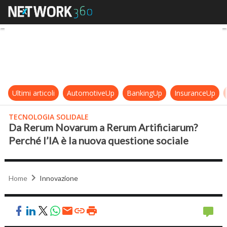
Da Rerum Novarum a Rerum Artifici
Ultimi articoli
AutomotiveUp
BankingUp
InsuranceUp
TECNOLOGIA SOLIDALE
Da Rerum Novarum a Rerum Artificiarum?
Perché l’IA è la nuova questione sociale
Home
Innovazione