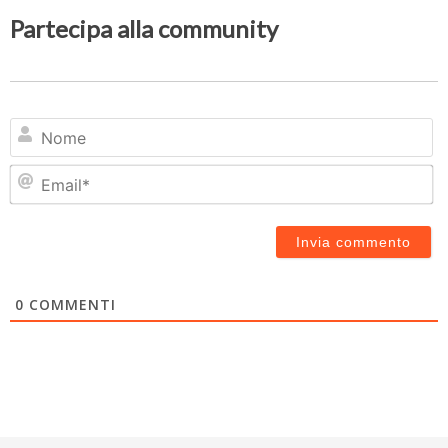
Partecipa alla community
N
Em
0
COMMENTI