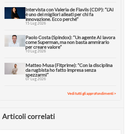
Intervista con Valeria de Flaviis (CDP): “L’AI
è uno dei migliori alleati per chi fa
innovazione. Ecco perché”
15 Lug 2026
Paolo Costa (Spindox): “Un agente AI lavora
come Superman, ma non basta ammirarlo
per creare valore”
10 Lug 2026
Matteo Musa (Fitprime): “Con la disciplina
da rugbista ho fatto impresa senza
spezzarmi”
07 Lug 2026
Vedi tutti gli approfondimenti >
Articoli correlati