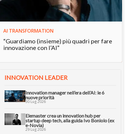
in
AI TRANSFORMATION
“Guardiamo (insieme) più quadri per fare
innovazione con l’AI”
INNOVATION LEADER
Innovation manager nell’era dell’AI: le 6
nuove priorità
30 Lug 2026
Elemaster crea un innovation hub per
startup deep tech, alla guida Ivo Boniolo (ex
e-Novia)
29 Lug 2026