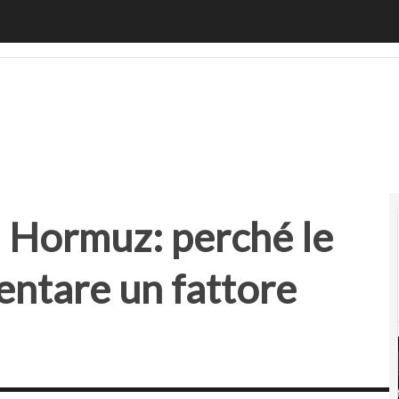
 Hormuz: perché le startup possono diventare un fattore st
di Hormuz: perché le
entare un fattore