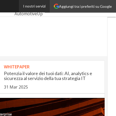
rategico
I nostri servizi
Aggiungi tra i preferiti su Google
Ultimi articoli
AutomotiveUp
BankingUp
InsuranceUp
RetailUp
SmartMobilityUp
WHITEPAPER
Proptech
Potenzia il valore dei tuoi dati: AI, analytics e
Startup
sicurezza al servizio della tua strategia IT
31 Mar 2025