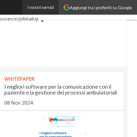
I nostri servizi
Aggiungi tra i preferiti su Google
tomotiveUp
nsuranceUp
RetailUp
p
Proptech
Startup
WHITEPAPER
I migliori software per la comunicazione con il
paziente e la gestione dei processi ambulatoriali
08 Nov 2024