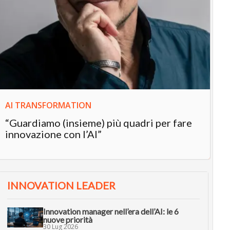
IN
In
“L
in
AI TRANSFORMATION
“Guardiamo (insieme) più quadri per fare
innovazione con l’AI”
INNOVATION LEADER
Innovation manager nell’era dell’AI: le 6
nuove priorità
30 Lug 2026