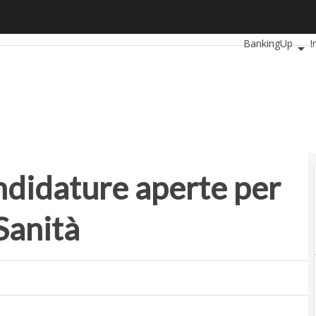
dature aperte per il Premio Forum PA Sanità
Ultimi articoli
Au
BankingUp
I
SmartMobilityU
didature aperte per
Sanità