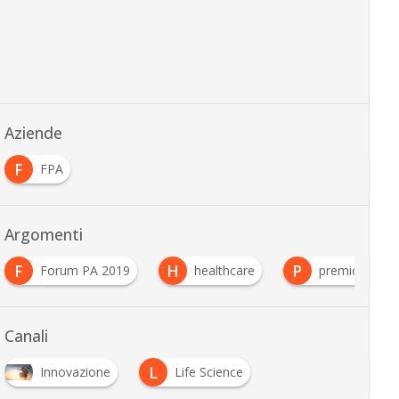
Aziende
F
FPA
Argomenti
F
H
P
Forum PA 2019
healthcare
premio
Canali
L
Innovazione
Life Science