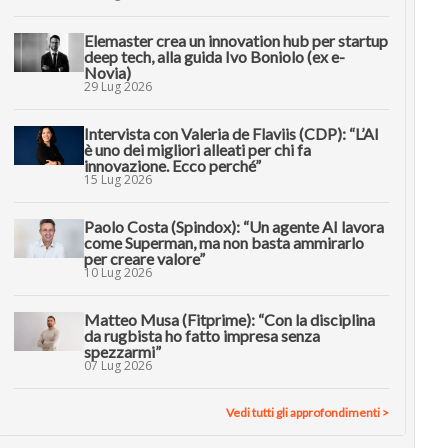
Elemaster crea un innovation hub per startup
deep tech, alla guida Ivo Boniolo (ex e-
Novia)
29 Lug 2026
Intervista con Valeria de Flaviis (CDP): “L’AI
è uno dei migliori alleati per chi fa
innovazione. Ecco perché”
15 Lug 2026
Paolo Costa (Spindox): “Un agente AI lavora
come Superman, ma non basta ammirarlo
per creare valore”
10 Lug 2026
Matteo Musa (Fitprime): “Con la disciplina
da rugbista ho fatto impresa senza
spezzarmi”
07 Lug 2026
Vedi tutti gli approfondimenti >