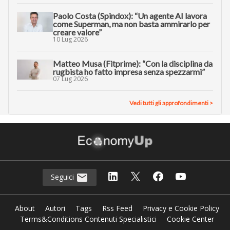
Paolo Costa (Spindox): “Un agente AI lavora
come Superman, ma non basta ammirarlo per
creare valore”
10 Lug 2026
Matteo Musa (Fitprime): “Con la disciplina da
rugbista ho fatto impresa senza spezzarmi”
07 Lug 2026
Vedi tutti gli approfondimenti >
Seguici
About
Autori
Tags
Rss Feed
Privacy e Cookie Policy
Terms&Conditions Contenuti Specialistici
Cookie Center