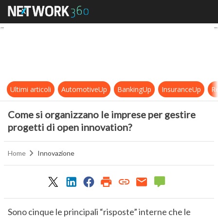
Come si organizzano le imprese per
Ultimi articoli
AutomotiveUp
BankingUp
InsuranceUp
Re
Come si organizzano le imprese per gestire
progetti di open innovation?
Home
Innovazione
Sono cinque le principali “risposte” interne che le