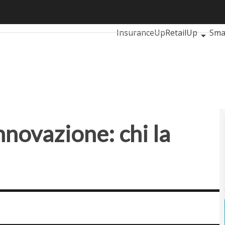
vazione: chi la rilascia in Italia
Ultimi articoli
AutomotiveUp
InsuranceUp
RetailUp
Sma
Proptech
Startup
nnovazione: chi la