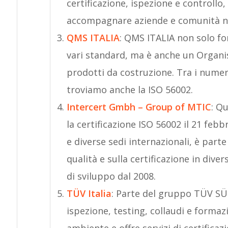
certificazione, ispezione e controllo,
accompagnare aziende e comunità ne
QMS ITALIA
: QMS ITALIA non solo for
vari standard, ma è anche un Organi
prodotti da costruzione. Tra i numero
troviamo anche la ISO 56002.
Intercert Gmbh – Group of MTIC
: Q
la certificazione ISO 56002 il 21 fe
e diverse sedi internazionali, è part
qualità e sulla certificazione in dive
di sviluppo dal 2008.
TÜV Italia
: Parte del gruppo TÜV SÜD,
ispezione, testing, collaudi e formazi
ambiente e offre servizi di certific