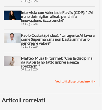
29 Lug 2026
Intervista con Valeria de Flaviis (CDP): “L’AI
è uno dei migliori alleati per chi fa
innovazione. Ecco perché”
15 Lug 2026
Paolo Costa (Spindox): “Un agente AI lavora
come Superman, ma non basta ammirarlo
per creare valore”
10 Lug 2026
Matteo Musa (Fitprime): “Con la disciplina
da rugbista ho fatto impresa senza
spezzarmi”
07 Lug 2026
Vedi tutti gli approfondimenti >
Articoli correlati