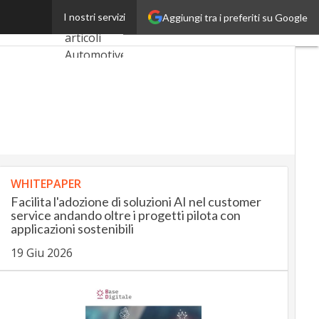
 dell’umanità
I nostri servizi
Aggiungi tra i preferiti su Google
Ultimi
articoli
AutomotiveUp
BankingUp
InsuranceUp
RetailUp
WHITEPAPER
SmartMobilityUp
Facilita l'adozione di soluzioni AI nel customer
service andando oltre i progetti pilota con
applicazioni sostenibili
Proptech
19 Giu 2026
Startup