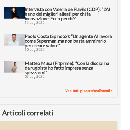
Intervista con Valeria de Flaviis (CDP): “L’AI
è uno dei migliori alleati per chi fa
innovazione. Ecco perché”
15 Lug 2026
Paolo Costa (Spindox): “Un agente AI lavora
come Superman, ma non basta ammirarlo
per creare valore”
10 Lug 2026
Matteo Musa (Fitprime): “Con la disciplina
da rugbista ho fatto impresa senza
spezzarmi”
07 Lug 2026
Vedi tutti gli approfondimenti >
Articoli correlati