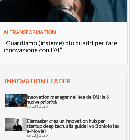
in
AI TRANSFORMATION
“Guardiamo (insieme) più quadri per fare
innovazione con l’AI”
INNOVATION LEADER
Innovation manager nell’era dell’AI: le 6
nuove priorità
30 Lug 2026
Elemaster crea un innovation hub per
startup deep tech, alla guida Ivo Boniolo (ex
e-Novia)
29 Lug 2026