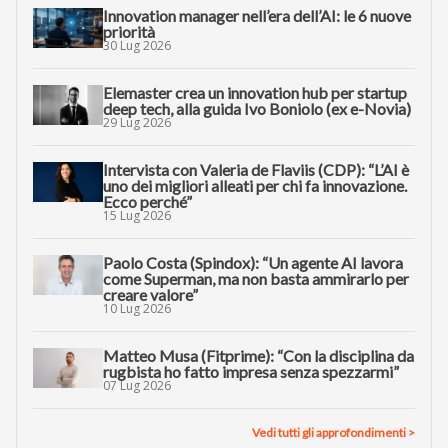
Innovation manager nell’era dell’AI: le 6 nuove
priorità
30 Lug 2026
Elemaster crea un innovation hub per startup
deep tech, alla guida Ivo Boniolo (ex e-Novia)
29 Lug 2026
Intervista con Valeria de Flaviis (CDP): “L’AI è
uno dei migliori alleati per chi fa innovazione.
Ecco perché”
15 Lug 2026
Paolo Costa (Spindox): “Un agente AI lavora
come Superman, ma non basta ammirarlo per
creare valore”
10 Lug 2026
Matteo Musa (Fitprime): “Con la disciplina da
rugbista ho fatto impresa senza spezzarmi”
07 Lug 2026
Vedi tutti gli approfondimenti >