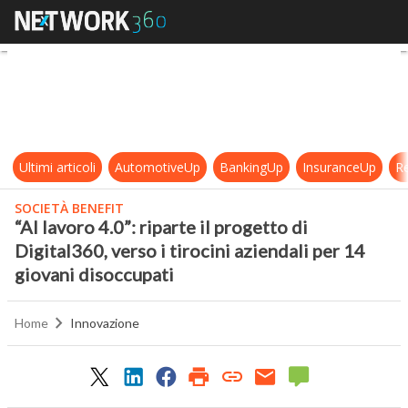
“Al lavoro 4.0”: riparte il progetto 
Ultimi articoli
AutomotiveUp
BankingUp
InsuranceUp
Re
SOCIETÀ BENEFIT
“Al lavoro 4.0”: riparte il progetto di
Digital360, verso i tirocini aziendali per 14
giovani disoccupati
Home
Innovazione