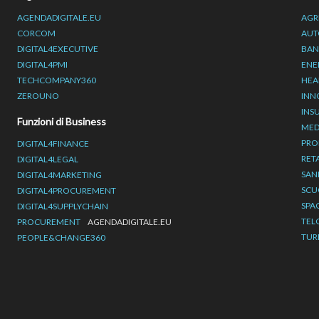
AGENDADIGITALE.EU
AGR
CORCOM
AUT
DIGITAL4EXECUTIVE
BAN
DIGITAL4PMI
ENE
TECHCOMPANY360
HEA
ZEROUNO
INN
INS
Funzioni di Business
MED
PRO
DIGITAL4FINANCE
RET
DIGITAL4LEGAL
SAN
DIGITAL4MARKETING
SCU
DIGITAL4PROCUREMENT
SPA
DIGITAL4SUPPLYCHAIN
TEL
PROCUREMENT
AGENDADIGITALE.EU
TUR
PEOPLE&CHANGE360