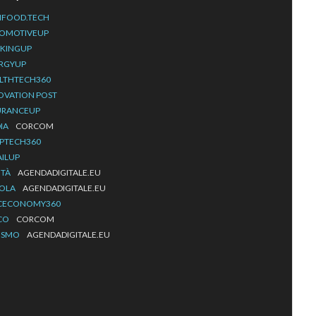
IFOOD.TECH
OMOTIVEUP
KINGUP
RGYUP
LTHTECH360
OVATION POST
URANCEUP
IA
CORCOM
PTECH360
AILUP
ITÀ
AGENDADIGITALE.EU
OLA
AGENDADIGITALE.EU
CECONOMY360
CO
CORCOM
ISMO
AGENDADIGITALE.EU