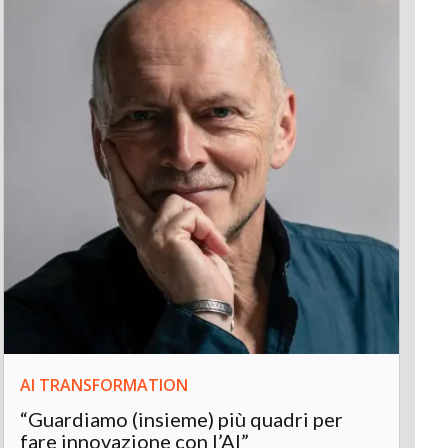
INN
Int
“L’A
inn
AI TRANSFORMATION
“Guardiamo (insieme) più quadri per
fare innovazione con l’AI”