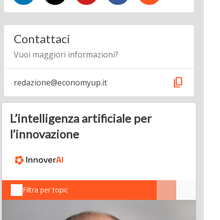
Contattaci
Vuoi maggiori informazioni?
content_copy
redazione@economyup.it
L’intelligenza artificiale per
l’innovazione
Filtra per topic