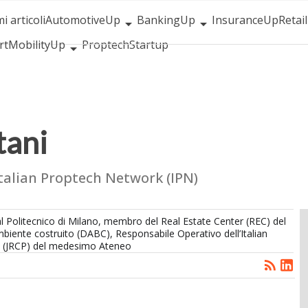
i articoli
AutomotiveUp
BankingUp
InsuranceUp
Retai
rtMobilityUp
Proptech
Startup
tani
Italian Proptech Network (IPN)
 al Politecnico di Milano, membro del Real Estate Center (REC) del
mbiente costruito (DABC), Responsabile Operativo dell’Italian
h (JRCP) del medesimo Ateneo