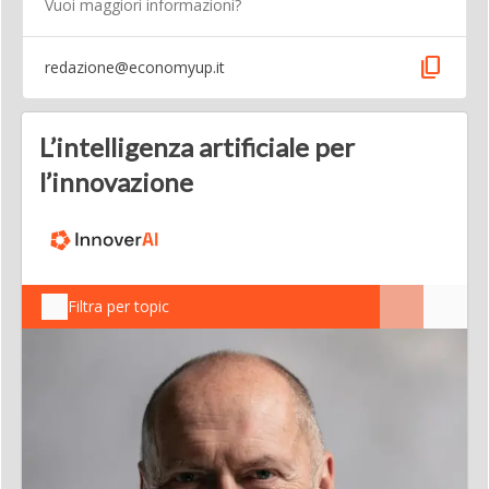
Vuoi maggiori informazioni?
content_copy
redazione@economyup.it
L’intelligenza artificiale per
l’innovazione
Filtra per topic