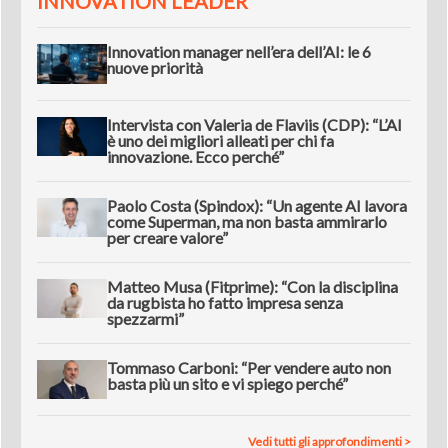
INNOVATION LEADER
Innovation manager nell’era dell’AI: le 6
nuove priorità
Intervista con Valeria de Flaviis (CDP): “L’AI
è uno dei migliori alleati per chi fa
innovazione. Ecco perché”
Paolo Costa (Spindox): “Un agente AI lavora
come Superman, ma non basta ammirarlo
per creare valore”
Matteo Musa (Fitprime): “Con la disciplina
da rugbista ho fatto impresa senza
spezzarmi”
Tommaso Carboni: “Per vendere auto non
basta più un sito e vi spiego perché”
Vedi tutti gli approfondimenti >