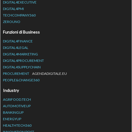
DIGITAL4EXECUTIVE
DIGITAL4PMI
TECHCOMPANY360
ZEROUNO
Funzioni di Business
DIGITAL4FINANCE
DIGITAL4LEGAL
DIGITAL4MARKETING
DIGITAL4PROCUREMENT
DIGITAL4SUPPLYCHAIN
PROCUREMENT
AGENDADIGITALE.EU
PEOPLE&CHANGE360
Industry
AGRIFOOD.TECH
AUTOMOTIVEUP
BANKINGUP
ENERGYUP
HEALTHTECH360
INNOVATION POST