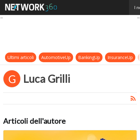
Luca Grilli
I n
Ultimi articoli
AutomotiveUp
BankingUp
InsuranceUp
Luca Grilli
G
Articoli dell'autore