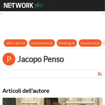
Jacopo Penso
Ultimi articoli
AutomotiveUp
BankingUp
InsuranceUp
Jacopo Penso
P
Articoli dell'autore