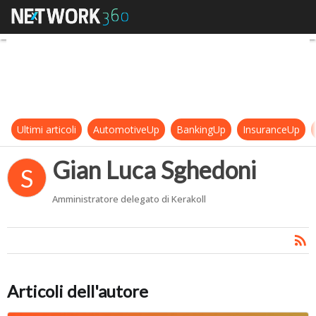
Gian Luca Sghedoni
Ultimi articoli
AutomotiveUp
BankingUp
InsuranceUp
Gian Luca Sghedoni
S
Amministratore delegato di Kerakoll
Articoli dell'autore