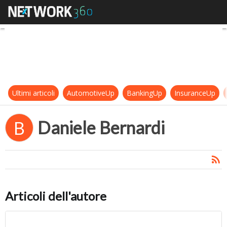
Daniele Bernardi
Ultimi articoli
AutomotiveUp
BankingUp
InsuranceUp
Daniele Bernardi
B
Articoli dell'autore