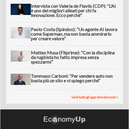
Intervista con Valeria de Flaviis (CDP): “L’AI
è uno dei migliori alleati per chi fa
innovazione. Ecco perché”
Paolo Costa (Spindox): “Un agente AI lavora
come Superman, ma non basta ammirarlo
per creare valore”
Matteo Musa (Fitprime): “Con la disciplina
da rugbista ho fatto impresa senza
spezzarmi”
Tommaso Carboni: “Per vendere auto non
basta più un sito e vi spiego perché”
Vedi tutti gli approfondimenti >