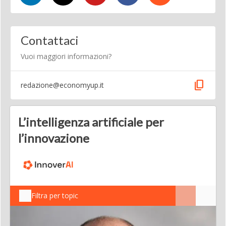
Contattaci
Vuoi maggiori informazioni?
content_copy
redazione@economyup.it
L’intelligenza artificiale per
l’innovazione
Filtra per topic