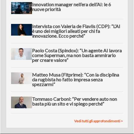
Innovation manager nell’era dell’AI: le 6
nuove priorità
Intervista con Valeria de Flaviis (CDP): “L’AI
è uno dei migliori alleati per chi fa
innovazione. Ecco perché”
Paolo Costa (Spindox): “Un agente AI lavora
come Superman, ma non basta ammirarlo
per creare valore”
Matteo Musa (Fitprime): “Con la disciplina
da rugbista ho fatto impresa senza
spezzarmi”
Tommaso Carboni: “Per vendere auto non
basta più un sito e vi spiego perché”
Vedi tutti gli approfondimenti >