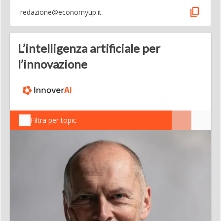
content_copy
redazione@economyup.it
L’intelligenza artificiale per
l’innovazione
Filtra per topic