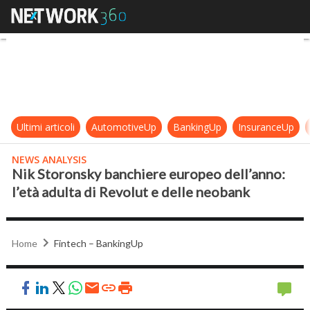
Nik Storonsky banchiere europeo de
Ultimi articoli
AutomotiveUp
BankingUp
InsuranceUp
NEWS ANALYSIS
Nik Storonsky banchiere europeo dell’anno:
l’età adulta di Revolut e delle neobank
Home
Fintech – BankingUp