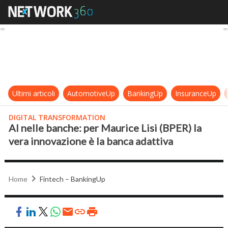
AI nelle banche: per Maurice Lisi (
Ultimi articoli
AutomotiveUp
BankingUp
InsuranceUp
DIGITAL TRANSFORMATION
AI nelle banche: per Maurice Lisi (BPER) la
vera innovazione è la banca adattiva
Home
Fintech – BankingUp