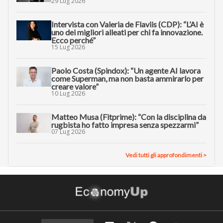
29 Lug 2026
Intervista con Valeria de Flaviis (CDP): “L’AI è
uno dei migliori alleati per chi fa innovazione.
Ecco perché”
15 Lug 2026
Paolo Costa (Spindox): “Un agente AI lavora
come Superman, ma non basta ammirarlo per
creare valore”
10 Lug 2026
Matteo Musa (Fitprime): “Con la disciplina da
rugbista ho fatto impresa senza spezzarmi”
07 Lug 2026
Vedi tutti gli approfondimenti >