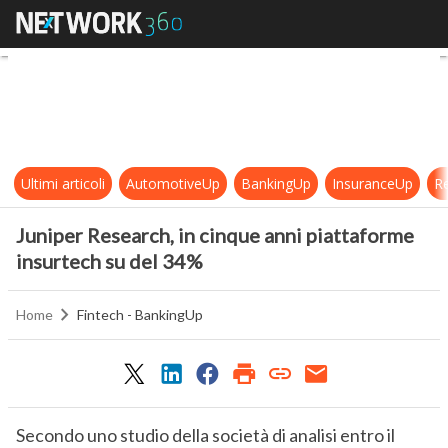
Juniper Research, in cinque anni p
Ultimi articoli
AutomotiveUp
BankingUp
InsuranceUp
Re
Juniper Research, in cinque anni piattaforme
insurtech su del 34%
Home
Fintech - BankingUp
Secondo uno studio della società di analisi entro il