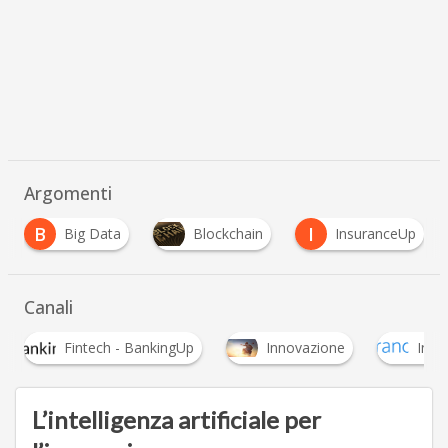
Argomenti
B
I
Big Data
Blockchain
InsuranceUp
Canali
Fintech - BankingUp
Innovazione
Insu
L’intelligenza artificiale per