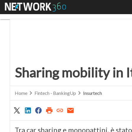
Menu
Sharing mobility in It
Sharing mobility in 
Home
Fintech - BankingUp
Insurtech
Tra car sharing e monopattini, è stat