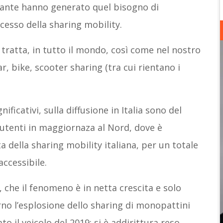
nante hanno generato quel bisogno di
esso della sharing mobility.
 tratta, in tutto il mondo, così come nel nostro
ar, bike, scooter sharing (tra cui rientano i
ificativi, sulla diffusione in Italia sono del
 utenti in maggiornaza al Nord, dove è
ta della sharing mobility italiana, per un totale
ccessibile.
 che il fenomeno è in netta crescita e solo
rno l’esplosione dello sharing di monopattini
o il veicolo del 2019: si è addirittura reso