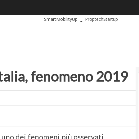
alia, fenomeno 2019
Ultimi articoli
AutomotiveUp
BankingUp
I
SmartMobilityUp
Proptech
Startup
Italia, fenomeno 2019
o uno dei fenomeni più osservati