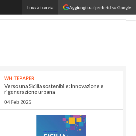
I nostri servizi
Aggiungi tra i preferiti su Google
nsuranceUp
RetailUp
WHITEPAPER
Verso una Sicilia sostenibile: innovazione e
rigenerazione urbana
04 Feb 2025