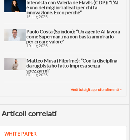
Intervista con Valeria de Flaviis (CDP): “L’AI
è uno dei migliori alleati per chi fa
innovazione. Ecco perché”
15 Lug 2026
Paolo Costa (Spindox): “Un agente AI lavora
come Superman, ma non basta ammirarlo
per creare valore”
10 Lug 2026
Matteo Musa (Fitprime): “Con la disciplina
da rugbista ho fatto impresa senza
spezzarmi”
07 Lug 2026
Vedi tutti gli approfondimenti >
Articoli correlati
WHITE PAPER