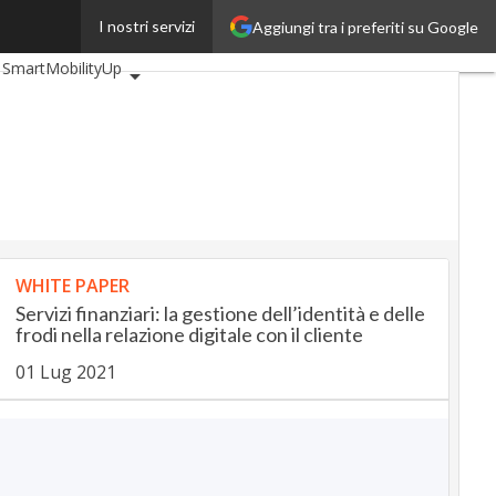
I nostri servizi
Aggiungi tra i preferiti su Google
eUp
BankingUp
SmartMobilityUp
WHITE PAPER
Servizi finanziari: la gestione dell’identità e delle
frodi nella relazione digitale con il cliente
01 Lug 2021