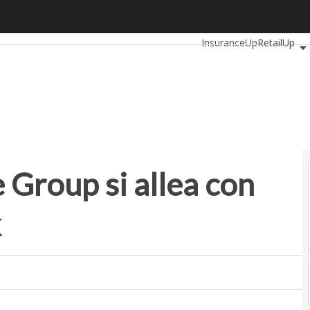
roup si allea con l’ecosistema Fabrick
Ultimi articoli
Automotiv
InsuranceUp
RetailUp
Proptech
Startup
 Group si allea con
k