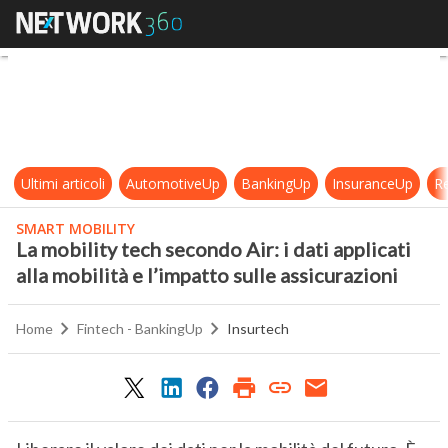
La mobility tech secondo Air: i dati 
Ultimi articoli
AutomotiveUp
BankingUp
InsuranceUp
Re
SMART MOBILITY
La mobility tech secondo Air: i dati applicati
alla mobilità e l’impatto sulle assicurazioni
Home
Fintech - BankingUp
Insurtech