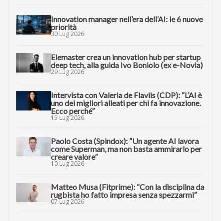
Innovation manager nell’era dell’AI: le 6 nuove
priorità
30 Lug 2026
Elemaster crea un innovation hub per startup
deep tech, alla guida Ivo Boniolo (ex e-Novia)
29 Lug 2026
Intervista con Valeria de Flaviis (CDP): “L’AI è
uno dei migliori alleati per chi fa innovazione.
Ecco perché”
15 Lug 2026
Paolo Costa (Spindox): “Un agente AI lavora
come Superman, ma non basta ammirarlo per
creare valore”
10 Lug 2026
Matteo Musa (Fitprime): “Con la disciplina da
rugbista ho fatto impresa senza spezzarmi”
07 Lug 2026