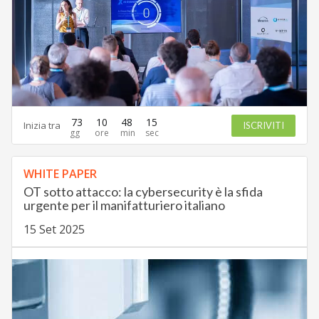
73
10
48
13
Inizia tra
ISCRIVITI
WHITE PAPER
OT sotto attacco: la cybersecurity è la sfida
urgente per il manifatturiero italiano
15 Set 2025