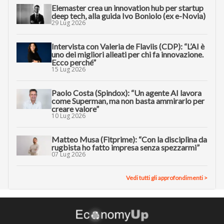
Elemaster crea un innovation hub per startup
deep tech, alla guida Ivo Boniolo (ex e-Novia)
29 Lug 2026
Intervista con Valeria de Flaviis (CDP): “L’AI è
uno dei migliori alleati per chi fa innovazione.
Ecco perché”
15 Lug 2026
Paolo Costa (Spindox): “Un agente AI lavora
come Superman, ma non basta ammirarlo per
creare valore”
10 Lug 2026
Matteo Musa (Fitprime): “Con la disciplina da
rugbista ho fatto impresa senza spezzarmi”
07 Lug 2026
Vedi tutti gli approfondimenti >