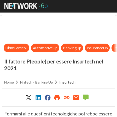
Il fattore P(eople) per essere Insu
Ultimi articoli
AutomotiveUp
BankingUp
InsuranceUp
Re
Il fattore P(eople) per essere Insurtech nel
2021
Home
Fintech - BankingUp
Insurtech
Fermarsi alle questioni tecnologiche potrebbe essere