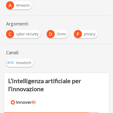
A
Amazon
Argomenti
C
D
P
cyber security
Droni
privacy
Canali
Insurtech
L’intelligenza artificiale per
l’innovazione