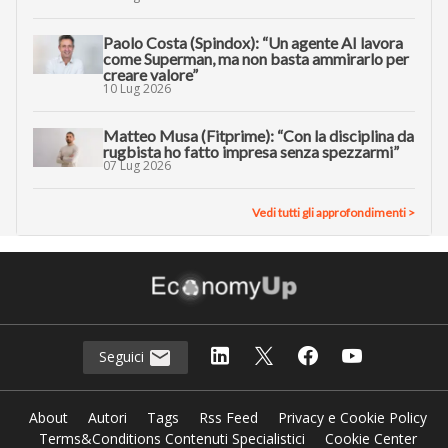
Paolo Costa (Spindox): “Un agente AI lavora
come Superman, ma non basta ammirarlo per
creare valore”
10 Lug 2026
Matteo Musa (Fitprime): “Con la disciplina da
rugbista ho fatto impresa senza spezzarmi”
07 Lug 2026
Vedi tutti gli approfondimenti >
Seguici
About
Autori
Tags
Rss Feed
Privacy e Cookie Policy
Terms&Conditions Contenuti Specialistici
Cookie Center