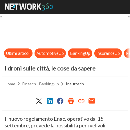
I droni sulle città, le cose da sapere
Ultimi articoli
AutomotiveUp
BankingUp
InsuranceUp
Re
I droni sulle città, le cose da sapere
Home
Fintech - BankingUp
Insurtech
Il nuovo regolamento Enac, operativo dal 15
settembre, prevede la possibilità per i velivoli