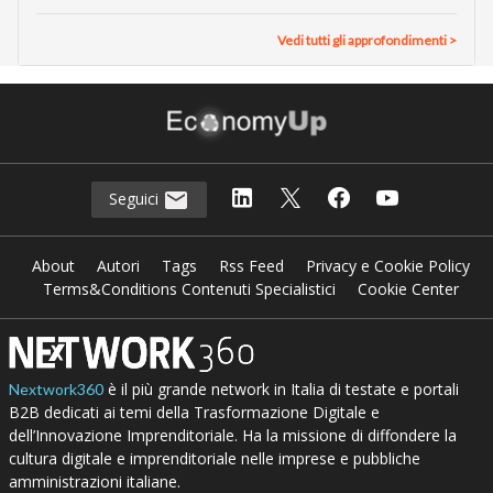
Matteo Musa (Fitprime): “Con la disciplina da
rugbista ho fatto impresa senza spezzarmi”
07 Lug 2026
Vedi tutti gli approfondimenti >
Seguici
About
Autori
Tags
Rss Feed
Privacy e Cookie Policy
Terms&Conditions Contenuti Specialistici
Cookie Center
è il più grande network in Italia di testate e portali
Nextwork360
B2B dedicati ai temi della Trasformazione Digitale e
dell’Innovazione Imprenditoriale. Ha la missione di diffondere la