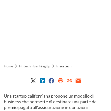
Givesurance, come unire polizze e
Ultimi articoli
AutomotiveUp
BankingUp
InsuranceUp
Re
Givesurance, come unire polizze e
beneficenza
Home
Fintech - BankingUp
Insurtech
Una startup californiana propone un modello di