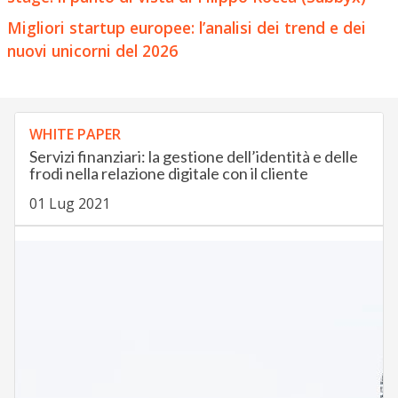
Come una startup può trovare capitali in fase early
stage: il punto di vista di Filippo Rocca (Subbyx)
Migliori startup europee: l’analisi dei trend e dei
nuovi unicorni del 2026
WHITE PAPER
Servizi finanziari: la gestione dell’identità e delle
frodi nella relazione digitale con il cliente
01 Lug 2021