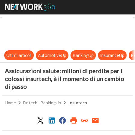
Assicurazioni salute: milioni di per
Ultimi articoli
AutomotiveUp
BankingUp
InsuranceUp
Re
Assicurazioni salute: milioni di perdite per i
colossi insurtech, è il momento di un cambio
di passo
Home
Fintech - BankingUp
Insurtech