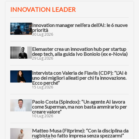
INNOVATION LEADER
Innovation manager nell’era dell’AI: le 6 nuove
priorità
30 Lug 2026
Elemaster crea un innovation hub per startup
deep tech, alla guida Ivo Boniolo (ex e-Novia)
29 Lug 2026
Intervista con Valeria de Flaviis (CDP): “L’AI è
uno dei migliori alleati per chi fa innovazione.
Ecco perché”
15 Lug 2026
Paolo Costa (Spindox): “Un agente AI lavora
come Superman, ma non basta ammirarlo per
creare valore”
10 Lug 2026
Matteo Musa (Fitprime): “Con la disciplina da
rugbista ho fatto impresa senza spezzarmi”