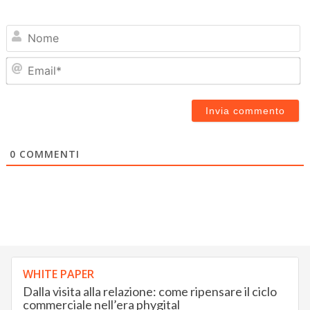
N
Em
0
COMMENTI
WHITE PAPER
Dalla visita alla relazione: come ripensare il ciclo
commerciale nell’era phygital