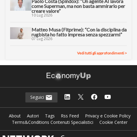
Paolo Costa (Spindox): “Un agente AI lavora
come Superman, ma non basta ammirarlo per
creare valore”
10 Lug 2026
Matteo Musa (Fitprime): “Con la disciplina da
rugbista ho fatto impresa senza spezzarmi”
07 Lug 2026
Vedi tutti gli approfondimenti >
Seguici
About
Autori
Tags
Rss Feed
Privacy e Cookie Policy
Terms&Conditions Contenuti Specialistici
Cookie Center