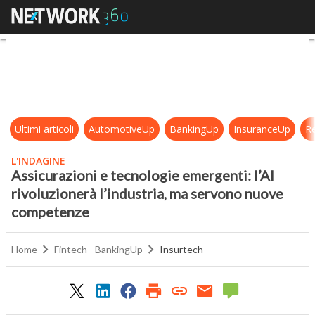
Assicurazioni e tecnologie emergen
Ultimi articoli
AutomotiveUp
BankingUp
InsuranceUp
Re
L'INDAGINE
Assicurazioni e tecnologie emergenti: l’AI
rivoluzionerà l’industria, ma servono nuove
competenze
Home
Fintech - BankingUp
Insurtech