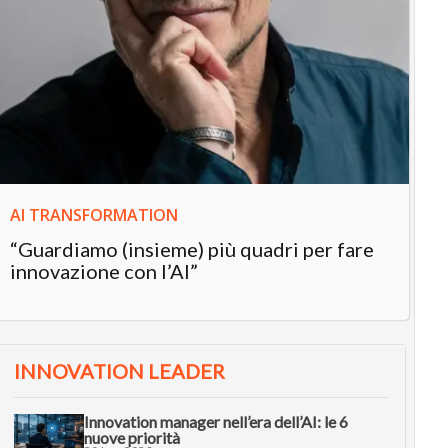
IN
In
“L
in
AI TRANSFORMATION
“Guardiamo (insieme) più quadri per fare
innovazione con l’AI”
INNOVATION LEADER
Innovation manager nell’era dell’AI: le 6
nuove priorità