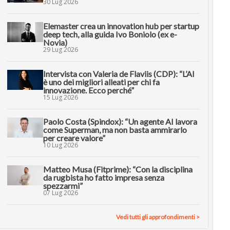
30 Lug 2026
Elemaster crea un innovation hub per startup
deep tech, alla guida Ivo Boniolo (ex e-
Novia)
29 Lug 2026
Intervista con Valeria de Flaviis (CDP): “L’AI
è uno dei migliori alleati per chi fa
innovazione. Ecco perché”
15 Lug 2026
Paolo Costa (Spindox): “Un agente AI lavora
come Superman, ma non basta ammirarlo
per creare valore”
10 Lug 2026
Matteo Musa (Fitprime): “Con la disciplina
da rugbista ho fatto impresa senza
spezzarmi”
07 Lug 2026
Vedi tutti gli approfondimenti >