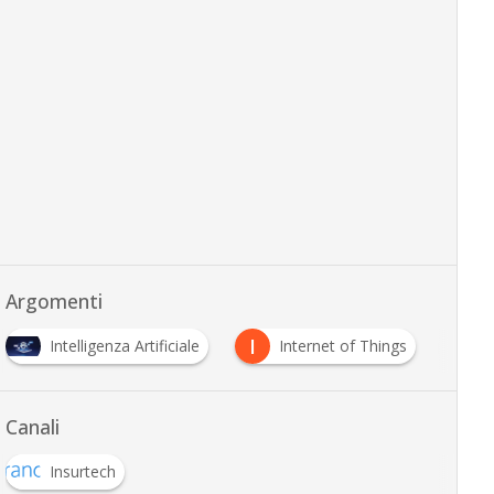
Argomenti
I
R
S
Internet of Things
robotica
Smart Contra
…
Canali
Insurtech