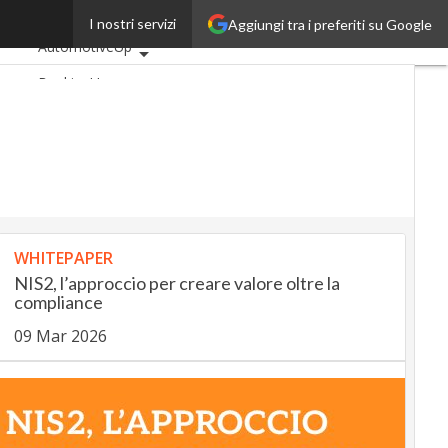
schio?
I nostri servizi
Aggiungi tra i preferiti su Google
Ultimi articoli
AutomotiveUp
BankingUp
InsuranceUp
RetailUp
SmartMobilityUp
Proptech
Startup
WHITEPAPER
NIS2, l’approccio per creare valore oltre la
compliance
09 Mar 2026