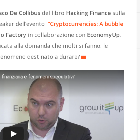
sco De Collibus
del libro
Hacking Finance
sulla
peaker dell’evento
“
Cryptocurrencies: A bubble
lo Factory
in collaborazione con
EconomyUp
.
icata alla domanda che molti si fanno: le
 fenomeno destinato a durare?
B
Bitcoin
Blockchain
finanziaria e fenomeni speculativi"
Criptovalute e Blockchain