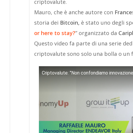
criptovalute.
Mauro, che è anche autore con
France
storia dei
Bitcoin,
è stato uno degli s
or here to stay
?
” organizzato da
Carip
Questo video fa parte di una serie ded
criptovalute sono solo una bolla o un
Criptovalute: "Non confondiamo innovazione 