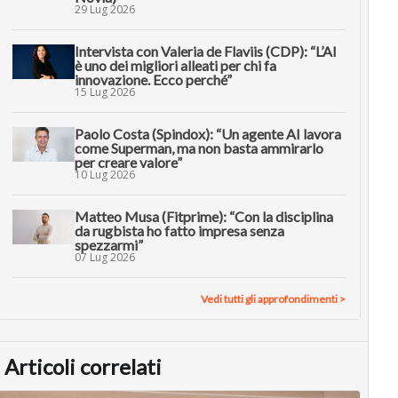
29 Lug 2026
Intervista con Valeria de Flaviis (CDP): “L’AI
è uno dei migliori alleati per chi fa
innovazione. Ecco perché”
15 Lug 2026
Paolo Costa (Spindox): “Un agente AI lavora
come Superman, ma non basta ammirarlo
per creare valore”
10 Lug 2026
Matteo Musa (Fitprime): “Con la disciplina
da rugbista ho fatto impresa senza
spezzarmi”
07 Lug 2026
Vedi tutti gli approfondimenti >
Articoli correlati