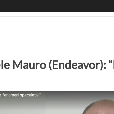
e Mauro (Endeavor): “È innovazione, non solo speculazione
ele Mauro (Endeavor): 
e fenomeni speculativi"