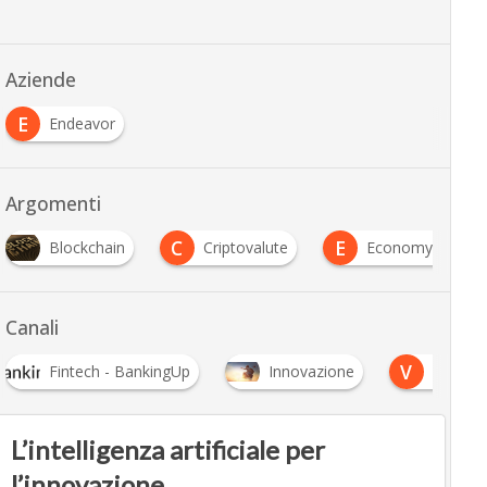
Aziende
E
Endeavor
Argomenti
C
E
V
Criptovalute
EconomyUp tv
video
Canali
V
Fintech - BankingUp
Innovazione
Video
L’intelligenza artificiale per
l’innovazione