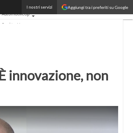
”
I nostri servizi
Aggiungi tra i preferiti su Google
Ultimi articoli
AutomotiveUp
BankingUp
InsuranceUp
RetailUp
SmartMobilityUp
Proptech
Startup
“È innovazione, non