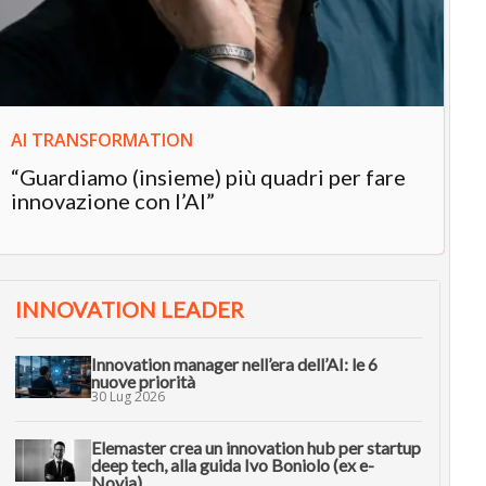
“L
in
AI TRANSFORMATION
“Guardiamo (insieme) più quadri per fare
innovazione con l’AI”
INNOVATION LEADER
Innovation manager nell’era dell’AI: le 6
nuove priorità
30 Lug 2026
Elemaster crea un innovation hub per startup
deep tech, alla guida Ivo Boniolo (ex e-
Novia)