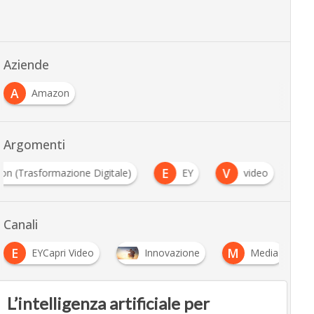
Aziende
A
Amazon
Argomenti
E
V
ion (Trasformazione Digitale)
EY
video
Canali
E
M
V
EYCapri Video
Innovazione
Media
L’intelligenza artificiale per