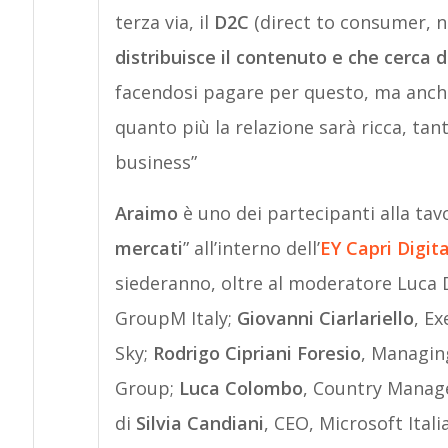
terza via, il
D2C
(direct to consumer, n
distribuisce il contenuto e che cerca 
facendosi pagare per questo, ma anch
quanto più la relazione sarà ricca, tan
business”
Araimo
è uno dei partecipanti alla tav
mercati
” all’interno dell’
EY Capri Digit
siederanno, oltre al moderatore Luca 
GroupM Italy;
Giovanni Ciarlariello
, E
Sky;
Rodrigo Cipriani Foresio
, Managing
Group;
Luca Colombo
, Country Manage
di
Silvia Candiani
, CEO, Microsoft Italia