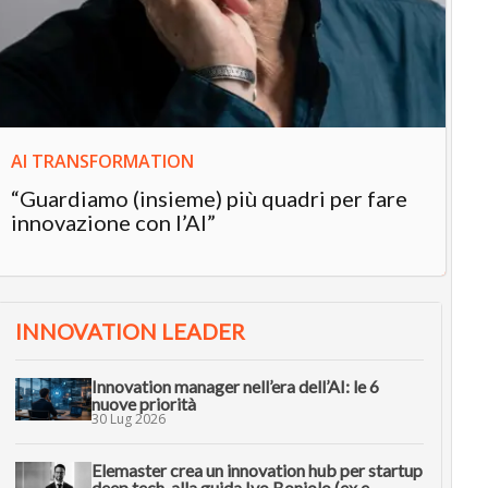
AI TRANSFORMATION
IN
“Guardiamo (insieme) più quadri per fare
In
innovazione con l’AI”
“L
in
INNOVATION LEADER
Innovation manager nell’era dell’AI: le 6
nuove priorità
30 Lug 2026
Elemaster crea un innovation hub per startup
deep tech, alla guida Ivo Boniolo (ex e-