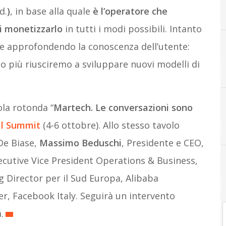
d.
)
, in base alla quale
è l’operatore che
di monetizzarlo
in tutti i modi possibili. Intanto
e approfondendo la conoscenza dell’utente:
to più riusciremo a sviluppare nuovi modelli di
ola rotonda “
Martech.
Le conversazioni sono
al Summit
(4-6 ottobre). Allo stesso tavolo
Digital Transformat
De Biase,
Massimo Beduschi
, Presidente e CEO,
xecutive Vice President Operations & Business,
 Director per il Sud Europa, Alibaba
E
EYCapri
r, Facebook Italy. Seguirà un intervento
.