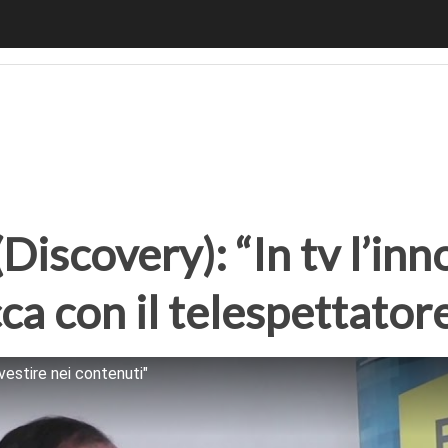
covery): “In tv l’innovazione passa da una relazione più ric
iscovery): “In tv l’in
ca con il telespettator
vestire nei contenuti"