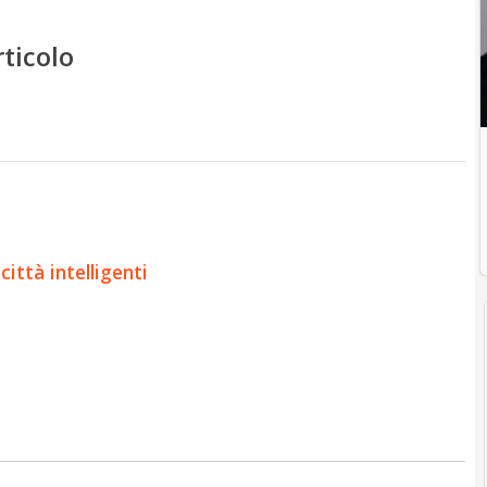
rticolo
ittà intelligenti