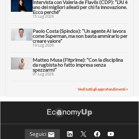
Intervista con Valeria de Flaviis (CDP): “L’AI è
uno dei migliori alleati per chi fa innovazione.
Ecco perché”
15 Lug 2026
Paolo Costa (Spindox): “Un agente AI lavora
come Superman, ma non basta ammirarlo per
creare valore”
10 Lug 2026
Matteo Musa (Fitprime): “Con la disciplina
da rugbista ho fatto impresa senza
spezzarmi”
07 Lug 2026
Vedi tutti gli approfondimenti >
Seguici