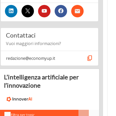
Contattaci
Vuoi maggiori informazioni?
content_copy
redazione@economyup.it
L’intelligenza artificiale per
l’innovazione
Filtra per topic