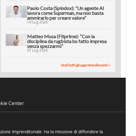
Paolo Costa (Spindox): “Un agente AI
lavora come Superman, ma non basta
ammirarlo per creare valore”
10 Lug 2026
Matteo Musa (Fitprime): “Con la
disciplina da rugbista ho fatto impresa
senza spezzarmi”
07 Lug 2026
Vedi tutti gli approfondimenti >
kie Center
azione Imprenditoriale. Ha la missione di diffondere la