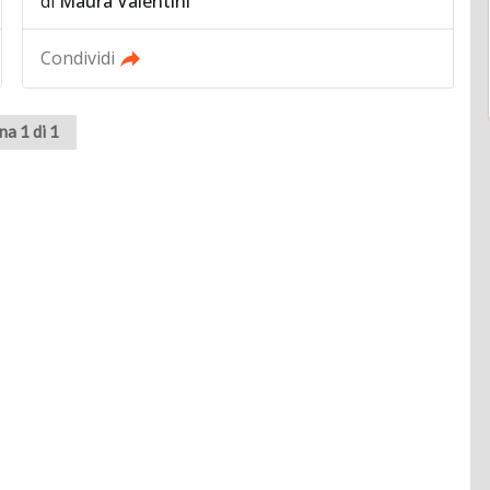
di
Maura Valentini
Condividi
na 1 di 1