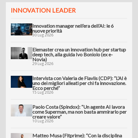
INNOVATION LEADER
Innovation manager nell’era dell’AI: le 6
nuove priorità
30 Lug 2026
Elemaster crea un innovation hub per startup
deep tech, alla guida Ivo Boniolo (ex e-
Novia)
29 Lug 2026
Intervista con Valeria de Flaviis (CDP): “L’AI è
uno dei migliori alleati per chi fa innovazione.
Ecco perché”
15 Lug 2026
Paolo Costa (Spindox): “Un agente AI lavora
come Superman, ma non basta ammirarlo per
creare valore”
10 Lug 2026
Matteo Musa (Fitprime): “Con la disciplina