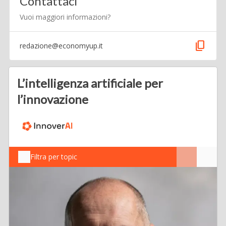
Contattaci
Vuoi maggiori informazioni?
content_copy
redazione@economyup.it
L’intelligenza artificiale per
l’innovazione
Filtra per topic