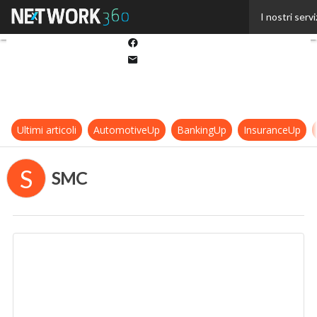
Twitter
I nostri servi
Linkedin
Facebook
Email
Ultimi articoli
AutomotiveUp
BankingUp
InsuranceUp
S
SMC