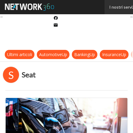
Twitter
I nostri servi
Linkedin
Facebook
Email
Ultimi articoli
AutomotiveUp
BankingUp
InsuranceUp
S
Seat