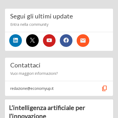
Segui gli ultimi update
Entra nella community
Contattaci
Vuoi maggiori informazioni?
content_copy
redazione@economyup.it
L’intelligenza artificiale per
l’innovazione