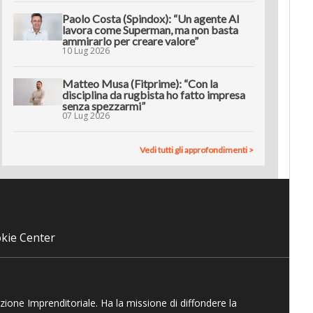
Paolo Costa (Spindox): “Un agente AI
lavora come Superman, ma non basta
ammirarlo per creare valore”
10 Lug 2026
Matteo Musa (Fitprime): “Con la
disciplina da rugbista ho fatto impresa
senza spezzarmi”
07 Lug 2026
Vedi tutti gli approfondimenti >
kie Center
azione Imprenditoriale. Ha la missione di diffondere la