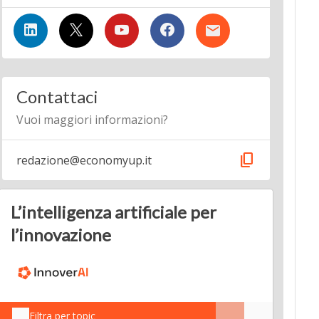
Contattaci
Vuoi maggiori informazioni?
content_copy
redazione@economyup.it
L’intelligenza artificiale per
l’innovazione
Filtra per topic